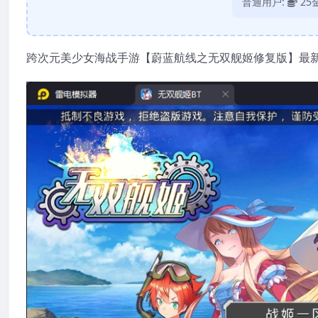
普通用户:
25
跨次元美少女海战手游【蔚蓝航线之无双舰姬修复版】最新整