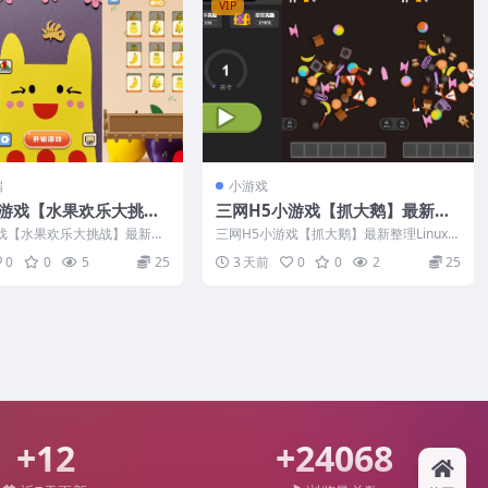
VIP
端
小游戏
小游戏【水果欢乐大挑
三网H5小游戏【抓大鹅】最新整
理Linux手工服务端
理Linux手工服务端+安卓
游戏【水果欢乐大挑战】最新整
三网H5小游戏【抓大鹅】最新整理Linux手
工服务端+安卓
工服务端+安卓
0
0
5
25
3 天前
0
0
2
25
+12
+24068