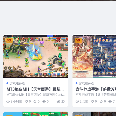
VIP
VIP
游戏服务端
游戏服务端
MT3换皮MH【天穹西游】最新整
宫斗养成手游【盛世芳
理CentOS手工服务端+安卓苹果
跨服代金券本地优化版
MT3换皮MH【天穹西游】最新整理CentO
宫斗养成手游【盛世芳華H5
双端+GM后台+源码+视频教程
CentOS手工服务端+
S手工服务端+安卓苹果双端+GM后台...
券本地优化版】最新整理Cen
9 小时前
0
0
0
25
2 天前
0
0
7
务...
台+安卓+视频教程