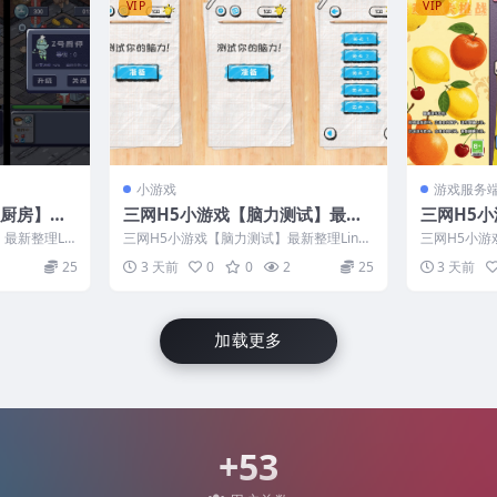
VIP
VIP
小游戏
游戏服务
人厨房】最
三网H5小游戏【脑力测试】最新
三网H5
端+安卓
整理Linux手工服务端+安卓
战】最新整
最新整理Lin
三网H5小游戏【脑力测试】最新整理Linux
三网H5小
+安卓
手工服务端+安卓
理Linux手
25
3 天前
0
0
2
25
3 天前
加载更多
+53