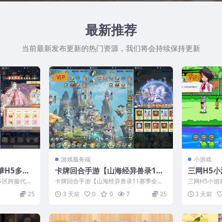
最新推荐
当前最新发布更新的热门资源，我们将会持续保持更新
VIP
VIP
游戏服务端
小游戏
華H5多区
卡牌回合手游【山海经异兽录11
三网H5
】最新整理
赛季全人物代金券内购版】最新整
最新整理L
多区跨服代金
卡牌回合手游【山海经异兽录11赛季全人
三网H5小
CDK授权后
理Win系服务端+授权GM后台+管
tOS手工服
物代金券内购版】最新整理Win系服务端
Linux手工
25
3 天前
0
0
7
25
3 天前
+授...
理后台+热更修改工具+安卓+视频
教程