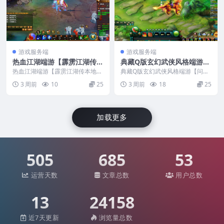
游戏服务端
游戏服务端
热血江湖端游【霹雳江湖传本
典藏Q版玄幻武侠风格端游
地版】最新整理Win系服务端
【问仙本地版】最新整理Win
热血江湖端游【霹雳江湖传本地
典藏Q版玄幻武侠风格端游【问仙
+PC客户端+GM充值后台+视
版】最新整理Win系服务端+PC客
系服务端+PC客户端+GM指
本地版】最新整理Win系服务端+P
3 周前
10
25
3 周前
18
25
户端+GM充值后台...
C客户端+GM指...
频教程
令+视频教程
加载更多
505
685
53
运营天数
文章总数
用户总数
13
24158
近7天更新
浏览量总数