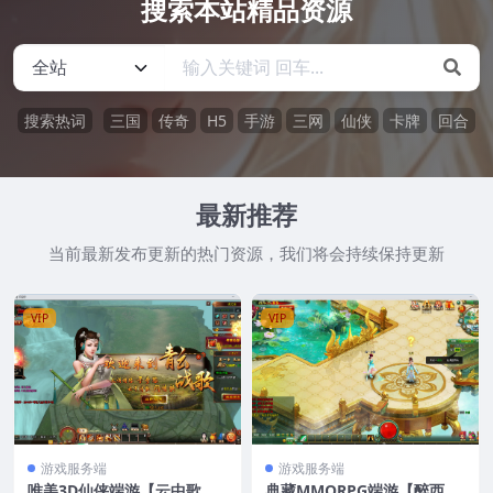
搜索本站精品资源
搜索热词
三国
传奇
H5
手游
三网
仙侠
卡牌
回合
最新推荐
当前最新发布更新的热门资源，我们将会持续保持更新
VIP
VIP
游戏服务端
游戏服务端
唯美3D仙侠端游【云中歌之
典藏MMORPG端游【醉西游