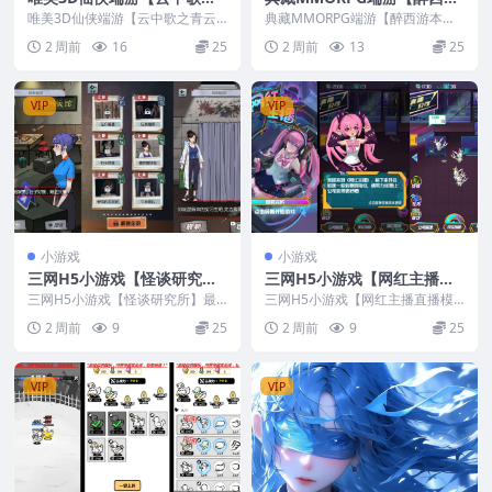
青云战歌3D本地端】最整理
本地端】最新最新整理Win系
唯美3D仙侠端游【云中歌之青云
典藏MMORPG端游【醉西游本地
Win系服务端+PC客户端+GM
战歌3D本地端】最整理Win系服务
服务端+PC客户端+GM后台
端】最新最新整理Win系服务端+P
2 周前
16
25
2 周前
13
25
端+PC客户端+...
C客户端+GM...
工具+视频教程
+视频教程
VIP
VIP
小游戏
小游戏
三网H5小游戏【怪谈研究
三网H5小游戏【网红主播直
所】最新整理Linux手工服务
播模拟器】最新整理Linux手
三网H5小游戏【怪谈研究所】最
三网H5小游戏【网红主播直播模
端+安卓
新整理Linux手工服务端+安卓
工服务端+安卓
拟器】最新整理Linux手工服务端
2 周前
9
25
2 周前
9
25
+安卓
VIP
VIP