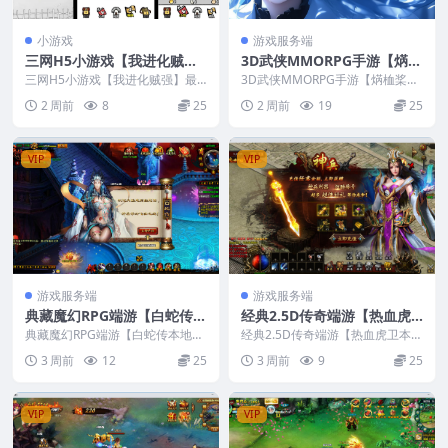
小游戏
游戏服务端
三网H5小游戏【我进化贼
3D武侠MMORPG手游【焫桖
强】最新整理Linux手工服务
桨弧鬼来7职业精修代金券内
三网H5小游戏【我进化贼强】最
3D武侠MMORPG手游【焫桖桨弧
端+安卓
新整理Linux手工服务端+安卓
购版】最新整CentOS手工服
鬼来7职业精修代金券内购版】最
2 周前
8
25
2 周前
19
25
新整CentOS...
务端+安卓苹果双端+CDK授
权后台+视频教程
VIP
VIP
游戏服务端
游戏服务端
典藏魔幻RPG端游【白蛇传本
经典2.5D传奇端游【热血虎
地端】最新整理Win系服务端
卫本地端】最新整理Win系服
典藏魔幻RPG端游【白蛇传本地
经典2.5D传奇端游【热血虎卫本地
+PC客户端+GM工具+视频教
端】最新整理Win系服务端+PC客
务端+PC客户端+视频教程
端】最新整理Win系服务端+PC客
3 周前
12
25
3 周前
9
25
户端+GM工具+...
户端+视频教...
程
VIP
VIP