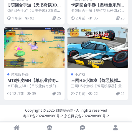
Q萌回合手游【天书奇谈3D
卡牌回合手游【奥特曼系列O
巅峰修复版】最新整理Cent
L代金券内购修复版】最新整
Q萌回合手游【天书奇谈3D巅峰修
卡牌回合手游【奥特曼系列OL代
OS手工服务端+多区跨服+CD
复版】最新整理CentOS手工服务
理CentOS手工服务端+加解
金券内购修复版】最新整理CentO
1 年前
92
25
2 月前
35
25
端+多区跨服+...
S手工服务端+加...
K授权后台+安卓苹果双端+视
密工具+CDK授权后台+安卓
频教程
苹果双端+视频教程
VIP
VIP
游戏服务端
小游戏
MT3换皮MH【单职业传奇梦
三网H5小游戏【驾照模拟
幻】最新整理CentOS手工服
器】最新整理Linux手工服务
MT3换皮MH【单职业传奇梦幻】
三网H5小游戏【驾照模拟器】最
务端+安卓苹果双端+GM后台
最新整理CentOS手工服务端+安卓
端+安卓
新整理Linux手工服务端+安卓
12 月前
39
25
7 月前
22
25
苹果双端+G...
+源码+视频教程
Copyright © 2025
麒麟源码网
- All rights reserved
粤ICP备2024288960号-2
京公网安备2024288960号-2