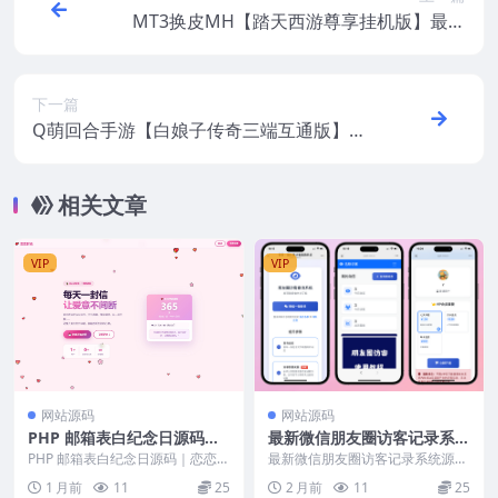
MT3换皮MH【踏天西游尊享挂机版】最新
整理CentOS手工服务端+安卓苹果双端+GM
后台+源码+视频教程
下一篇
Q萌回合手游【白娘子传奇三端互通版】最
新整理CentOS手工服务端+PC安卓苹果三端
+GM授权后台+视频教程
相关文章
VIP
VIP
网站源码
网站源码
PHP 邮箱表白纪念日源码｜
最新微信朋友圈访客记录系统
恋恋时光情侣告白网站源码
源码
PHP 邮箱表白纪念日源码｜恋恋时
最新微信朋友圈访客记录系统源
光情侣告白网站源码 本套源码是
码，一款可以查看朋友圈访客的程
1 月前
11
25
2 月前
11
25
基于PHP+My...
序，原理是通过程序生成...