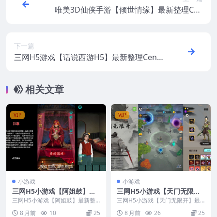
唯美3D仙侠手游【倾世情缘】最新整理Cen
tOS手工服务端+安卓苹果双端+多区+CDK
授权后台+视频教程
下一篇
三网H5游戏【话说西游H5】最新整理Cent
OS手工服务端+GM后台
相关文章
VIP
VIP
小游戏
小游戏
三网H5小游戏【阿姐鼓】最
三网H5小游戏【天门无限
新整理Linux手工服务端+安
开】最新整理Linux手工服务
三网H5小游戏【阿姐鼓】最新整
三网H5小游戏【天门无限开】最
卓
理Linux手工服务端+安卓
端+安卓
新整理Linux手工服务端+安卓
8 月前
10
25
8 月前
26
25