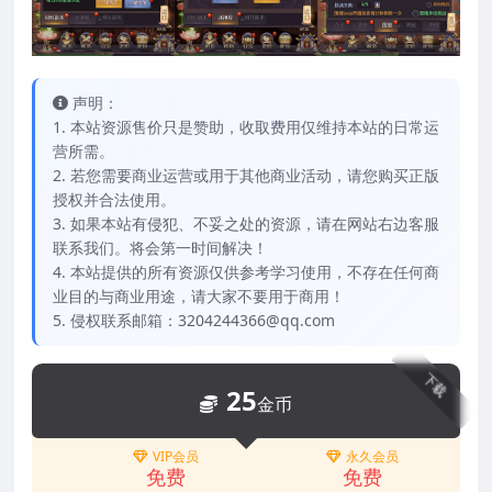
声明：
1. 本站资源售价只是赞助，收取费用仅维持本站的日常运
营所需。
2. 若您需要商业运营或用于其他商业活动，请您购买正版
授权并合法使用。
3. 如果本站有侵犯、不妥之处的资源，请在网站右边客服
联系我们。将会第一时间解决！
4. 本站提供的所有资源仅供参考学习使用，不存在任何商
业目的与商业用途，请大家不要用于商用！
5. 侵权联系邮箱：3204244366@qq.com
下载
25
金币
VIP会员
永久会员
免费
免费