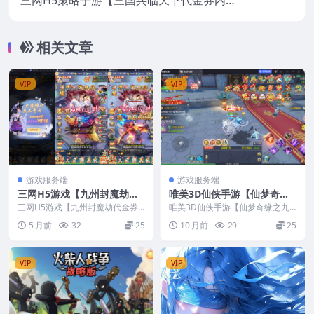
三网H5策略手游【三国兵临天下代金券内购
修复版】最新整理CentOS手工服务端+管理
后台+GM授权后台+安卓+视频教程
相关文章
VIP
VIP
游戏服务端
游戏服务端
三网H5游戏【九州封魔劫代
唯美3D仙侠手游【仙梦奇缘
金券内购定制版】最新整理C
之九幽仙域超变版】最新整理
三网H5游戏【九州封魔劫代金券
唯美3D仙侠手游【仙梦奇缘之九
entOS手工服务端+管理后台
内购定制版】最新整理CentOS手
Win系服务端+多区跨服+管
幽仙域超变版】最新整理Win系服
5 月前
32
25
10 月前
29
25
工服务端+管理后...
务端+多区跨服+管...
+GM授权后台+安卓+视频教
理后台+GM授权后台+商城后
程
台+安卓苹果双端+视频教程
VIP
VIP