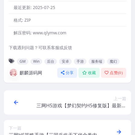
最近更新:
2025-07-25
格式:
ZIP
解压密码:
www.qlymw.com
下载遇到问题？可联系客服或反馈
GM
Win
后台
安卓
手游
服务端
魔幻
麒麟源码网
分享
收藏
点赞(
0
)
上一篇
三网H5游戏【梦幻契约H5修复版】最新整
理CentOS手工服务端+多区跨服+管理后台+
GM授权后台
下一篇