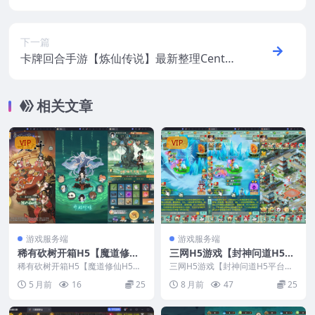
手工服务端+安卓苹果双端+新版GM授权后
台+视频教程
下一篇
卡牌回合手游【炼仙传说】最新整理CentO
S手工服务端+GM授权后台+安卓苹果双端
+视频教程
相关文章
VIP
VIP
游戏服务端
游戏服务端
稀有砍树开箱H5【魔道修仙
三网H5游戏【封神问道H5平
H5】最新整理CentOS工服务
台币版】最新整理Win系服务
稀有砍树开箱H5【魔道修仙H5】
三网H5游戏【封神问道H5平台币
端+安卓+GM授权后台+视频
最新整理CentOS工服务端+安卓+
端+多区+GM平台币后台+视
版】最新整理Win系服务端+多区+
5 月前
16
25
8 月前
47
25
GM授权后台...
GM平台币后台...
教程
频教程