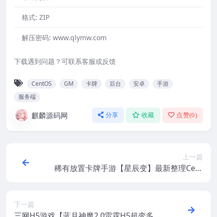
格式:
ZIP
解压密码:
www.qlymw.com
下载遇到问题？可联系客服或反馈
CentOS
GM
卡牌
后台
安卓
手游
服务端
麒麟源码网
分享
收藏
点赞(
0
)
上一篇
稀有放置卡牌手游【星辰变】最新整理Cent
OS手工服务端+安卓苹果双端+GM后台+视
频教程
下一篇
三网H5游戏【蓝月神魔2.0雷霆H5超变多区