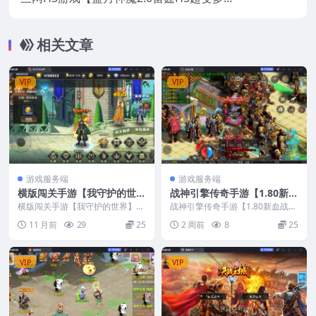
跨服多功能版】最新整理CentOS手工服务
端+多区跨服+管理后台+GM后台+安卓+视
相关文章
频教程
VIP
VIP
游戏服务端
游戏服务端
横版闯关手游【我守护的世
战神引擎传奇手游【1.80新血
界】最新整理Win手工服务端
战元素】最新整理Win系特色
横版闯关手游【我守护的世界】最
战神引擎传奇手游【1.80新血战元
+GM后台
新整理Win手工服务端+GM后台
服务端+安卓+GM授权物品后
素】最新整理Win系特色服务端
11 月前
29
25
2 周前
8
25
+安卓+GM授权...
台+视频教程
VIP
VIP