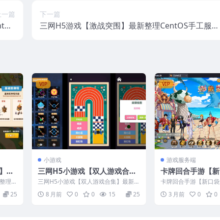
上一篇
下一篇
tOS
三网H5游戏【激战突围】最新整理CentOS手工服务
频教程
端+安卓+视频教程
VIP
VIP
小游戏
游戏服务端
】最
三网H5小游戏【双人游戏合
卡牌回合手游【新
+安卓
集】最新整理CentOS手工服务
平台币内购版】最新
理Li
三网H5小游戏【双人游戏合集】最新整
卡牌回合手游【新口袋
端+安卓+源码
OS手工服务端+
理CentOS手工服务端+安卓+源码
购版】最新整理Cent
25
8 月前
0
0
15
25
3 月前
0
0
理后台...
后台+GM授权后
教程