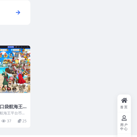
口袋航海王
首页
整理Cent
航海王平台币内
管理后台+代理
OS手工服务端+管
37
25
台+安卓+视频
用户
中心