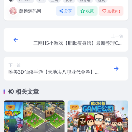
麒麟源码网
分享
收藏
点赞(
0
)
上一篇
三网H5小游戏【肥啾瘦身馆】最新整理Cen
tOS手工服务端+源码+安卓+视频教程
下一篇
唯美3D仙侠手游【天地决八职业代金卷】最
新整理Win系服务端+安卓苹果双端+多区跨
服+管理后台+GM授权后台+视频教程
相关文章
VIP
VIP