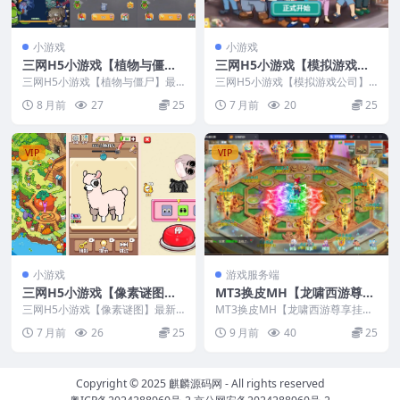
小游戏
小游戏
三网H5小游戏【植物与僵
三网H5小游戏【模拟游戏公
尸】最新整理CentOS手工服
司】最新整理Linux手工服务
三网H5小游戏【植物与僵尸】最
三网H5小游戏【模拟游戏公司】
务端+安卓+源码
新整理CentOS手工服务端+安卓
端+安卓
最新整理Linux手工服务端+安卓
8 月前
27
25
7 月前
20
25
+源码
VIP
VIP
小游戏
游戏服务端
三网H5小游戏【像素谜图】
MT3换皮MH【龙啸西游尊享
最新整理Linux手工服务端
挂机版】最新整理CentOS手
三网H5小游戏【像素谜图】最新
MT3换皮MH【龙啸西游尊享挂机
+安卓
整理Linux手工服务端+安卓
工服务端+安卓苹果双端+GM
版】最新整理CentOS手工服务端
7 月前
26
25
9 月前
40
25
+安卓苹果双端...
后台+源码+视频教程
Copyright © 2025
麒麟源码网
- All rights reserved