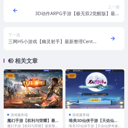
上一篇
3D动作ARPG手游【极无双2觉醒版】最新
整理CentOS手工服务端+本地注册+本地热
更+安卓+GM后台+视频教程
下一篇
三网H5小游戏【幽灵射手】最新整理CentO
S手工服务端+安卓+源码
相关文章
VIP
VIP
游戏服务端
游戏服务端
魔幻手游【权利与荣耀】最新
唯美3D仙侠手游【天佑仙梦
整理CentOS手工服务端+GM
奇缘平台币内购版】最新整理
魔幻手游【权利与荣耀】最新整理
唯美3D仙侠手游【天佑仙梦奇缘