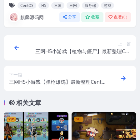
CentOS
H5
三国
三网
服务端
游戏
麒麟源码网
分享
收藏
点赞(
0
)
上一篇
三网H5小游戏【植物与僵尸】最新整理Cen
tOS手工服务端+安卓+源码
下一篇
三网H5小游戏【弹枪雄鸡】最新整理CentO
S手工服务端+安卓+源码
相关文章
VIP
VIP