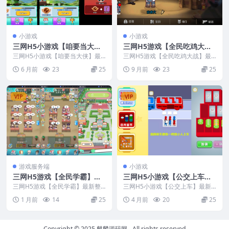
小游戏
小游戏
三网H5小游戏【咱要当大
三网H5游戏【全民吃鸡大
侠】最新整理Linux手工服务
战】最新整理CentOS手工服
三网H5小游戏【咱要当大侠】最
三网H5游戏【全民吃鸡大战】最
端
新整理Linux手工服务端
务端+源码+视频教程
新整理CentOS手工服务端+源码
6 月前
23
25
9 月前
23
25
+视频教程
VIP
VIP
游戏服务端
小游戏
三网H5游戏【全民学霸】最
三网H5小游戏【公交上车】
新整理Win系服务端+CDK物
最新整理Linux手工服务端
三网H5游戏【全民学霸】最新整
三网H5小游戏【公交上车】最新
品后台+安卓+视频教程
理Win系服务端+CDK物品后台+安
+安卓
整理Linux手工服务端+安卓
1 月前
14
25
4 月前
20
25
卓+视频教程
Copyright © 2025
麒麟源码网
- All rights reserved