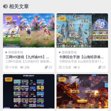
相关文章
VIP
VIP
游戏服务端
游戏服务端
三网H5游戏【九州谕H5】最
卡牌回合手游【山海经异兽录
新整理CentOS手工服务端+G
11赛季全人物代金券内购版】
三网H5游戏【九州谕H5】最新整理
卡牌回合手游【山海经异兽录11赛
M授权后台+源码+视频教程
最新整理Win系服务端+授权G
CentOS手工服务端+GM授权后台
季全人物代金券内购版】最新整理
1 年前
296
25
2 天前
6
25
M后台+管理后台+热更修改工
+源码+视...
Win系服务端+授...
具+安卓+视频教程
VIP
VIP