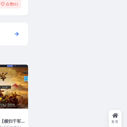
点赞(
0
)
【横扫千军
首页
】最新整理WI