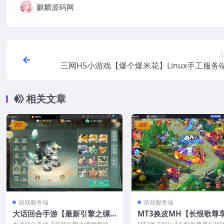
麒麟源码网
三网H5小游戏【爆个爆米花】Linux手工服务
相关文章
VIP
VIP
游戏服务端
游戏服务端
大话回合手游【最新引擎之缥
MT3换皮MH【长恨歌尊
缈西游孩子修复版】最新整理C
版】最新整理CentOS手