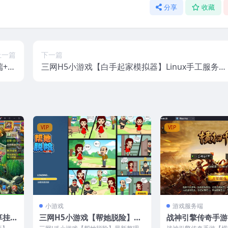
分享
收藏
上一篇
下一篇
端+安
三网H5小游戏【白手起家模拟器】Linux手工服务端
卓
+安卓
VIP
VIP
小游戏
游戏服务端
享挂机
三网H5小游戏【帮她脱险】最
战神引擎传奇手游
工服务
新整理Linux手工服务端+安卓
白猪3.1大背包版