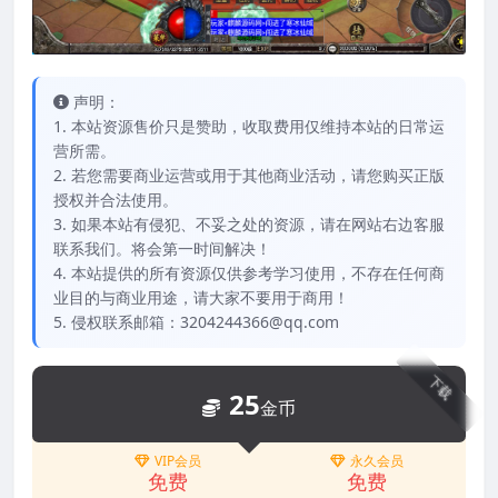
声明：
1. 本站资源售价只是赞助，收取费用仅维持本站的日常运
营所需。
2. 若您需要商业运营或用于其他商业活动，请您购买正版
授权并合法使用。
3. 如果本站有侵犯、不妥之处的资源，请在网站右边客服
联系我们。将会第一时间解决！
4. 本站提供的所有资源仅供参考学习使用，不存在任何商
业目的与商业用途，请大家不要用于商用！
5. 侵权联系邮箱：3204244366@qq.com
下载
25
金币
VIP会员
永久会员
免费
免费