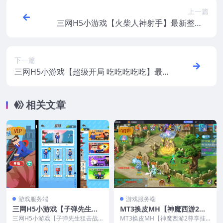
上一篇
三网H5小游戏【火柴人神射手】最新整理Li
nux手工服务端+源码
下一篇
三网H5小游戏【超级开局 吃吃吃吃吃】最
新整理Linux手工服务端+安卓
相关文章
VIP
VIP
游戏服务端
游戏服务端
三网H5小游戏【子弹先生狙
MT3换皮MH【神魔西游2尊
击战场】最新整理Linux手工
享挂机版】最新整理CentOS
三网H5小游戏【子弹先生狙击战
MT3换皮MH【神魔西游2尊享挂