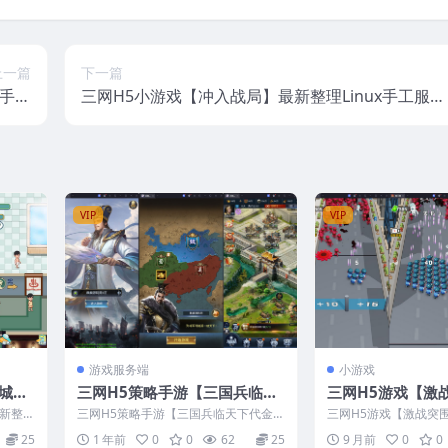
上一篇
下一篇
x手工
三网H5小游戏【冲入战局】最新整理Linux手工服务
务端
端
VIP
VIP
游戏服务端
小游戏
城】
三网H5策略手游【三国兵临天
三网H5游戏【激
端+安
下代金券内购修复版】最新整
整理CentOS手
最新整理
三网H5策略手游【三国兵临天下代金券
三网H5游戏【激战突围
理CentOS手工服务端+管理后
+视频教程
内购修复版】最新整理CentOS手工服
tOS手工服务端+安卓
25
1 年前
0
0
62
25
9 月前
0
0
务端+...