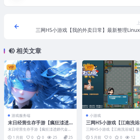
三网H5小游戏【我的外卖日常】最新整理Linu
服
相关文章
VIP
VIP
游戏服务端
小游戏
末日经营生存手游【瘋狂渁迣
三网H5小游戏【江南洗浴
鎅代金券内购S6赛季修复版】
最新整理Linux手工服务
末日经营生存手游【瘋狂渁迣鎅代金券
三网H5小游戏【江南洗浴城】
最新整理CentOS手工服务端
卓
内购S6赛季修复版】最新整理CentOS
Linux手工服务端+安卓
1 月前
0
0
25
25
5 月前
0
0
12
手工服...