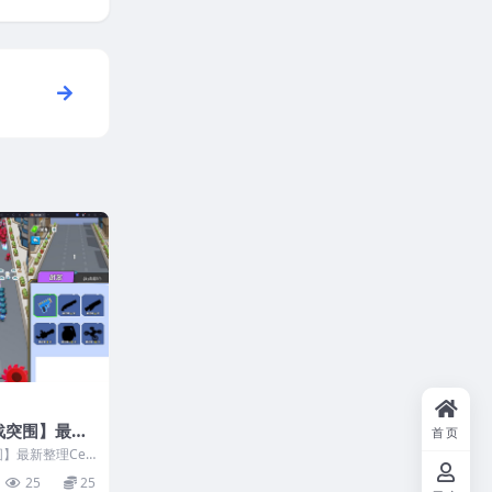
战突围】最新
首页
工服务端+安卓
】最新整理Cen
+视频教程
25
25