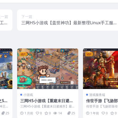
上一篇
下一篇
手工服
三网H5小游戏【盖世神功】最新整理Linux手工服务
务端
端+安卓
VIP
VIP
小游戏
游戏服务端
SP
三网H5小游戏【重建末日避难
传世手游【飞扬部
ent
所】最新整理Linux手工服务端
新整理CentOS
神王完
三网H5小游戏【重建末日避难所】最新
传世手游【飞扬部落传
能授
+安卓
M授权后台+安卓
端+C
整理Linux手工服务端+安卓
ntOS手工服务端+G
25
1 月前
0
0
14
25
1 年前
0
0
果双...
频教程