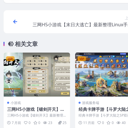
三网H5小游戏【末日大逃亡】最新整理Linux
相关文章
VIP
VIP
小游戏
游戏服务端
三网H5小游戏【锻剑开天】最
经典卡牌手游【斗罗大陆之
新整理Linux手工服务端+安卓
双神王完整版】最新整理C
三网H5小游戏【锻剑开天】最新整理Li
经典卡牌手游【斗罗大陆之SP双
OS手工服务端+CDK多功
nux手工服务端+安卓
整版】最新整理CentOS手工服务
7 月前
0
0
23
25
11 月前
0
0
40
DK...
权后台+安卓+视频教程