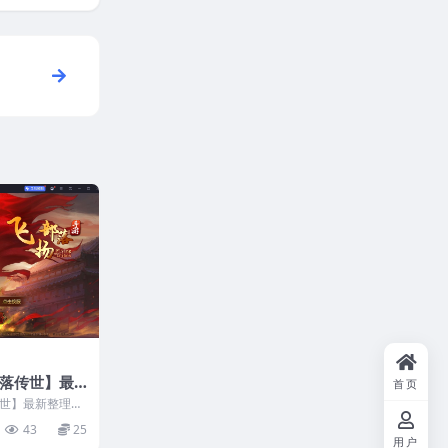
落传世】最
首页
手工服务端+G
世】最新整理Ce
苹果双端+视
M授权后台+安卓苹
43
25
用户