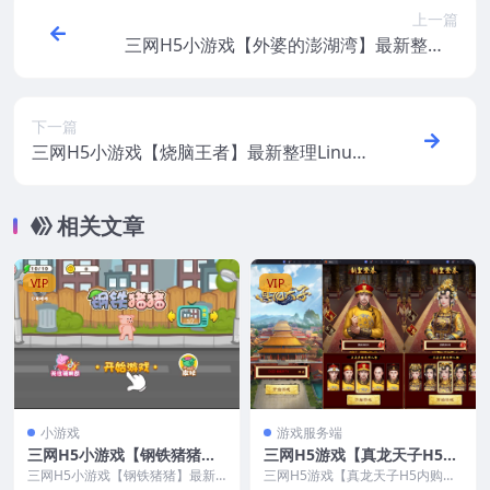
上一篇
三网H5小游戏【外婆的澎湖湾】最新整理Li
nux手工服务端+安卓
下一篇
三网H5小游戏【烧脑王者】最新整理Linux
手工服务端+安卓
相关文章
VIP
VIP
小游戏
游戏服务端
三网H5小游戏【钢铁猪猪】
三网H5游戏【真龙天子H5内
最新整理Linux手工服务端
购版】最新整理Win系服务端
三网H5小游戏【钢铁猪猪】最新
三网H5游戏【真龙天子H5内购