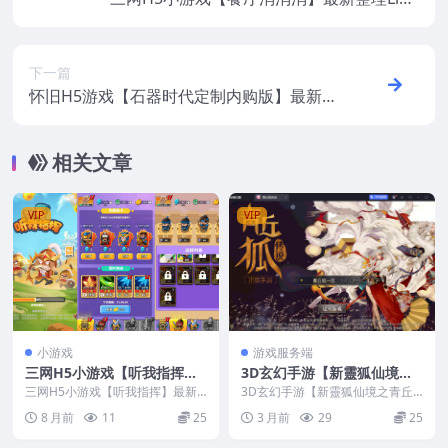
x手工服务端+安卓
下一篇
怀旧H5游戏【石器时代定制内购版】最新整
理CentOS手工服务端+CDK授权内购后台
+福利后台+安卓+视频教程
相关文章
VIP
VIP
小游戏
游戏服务端
三网H5小游戏【听我指挥】
3D玄幻手游【新靈狐仙境之
最新整理Linux手工服务端
青丘狐传说】最新整理Cent
三网H5小游戏【听我指挥】最新
3D玄幻手游【新靈狐仙境之青丘
+安卓+源码
整理Linux手工服务端+安卓+源码
OS手工端服务端+安卓苹果双
狐传说】最新整理CentOS手工端
8 月前
11
25
3 月前
29
25
服务端+安卓苹果...
端+GM后台+视频教程