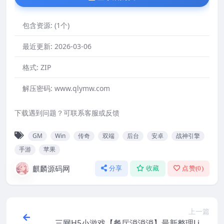
包含资源:
(1个)
最近更新:
2026-03-06
格式:
ZIP
解压密码:
www.qlymw.com
下载遇到问题？可联系客服或反馈
GM
Win
传奇
双端
后台
安卓
战神引擎
手游
苹果
麒麟源码网
分享
收藏
点赞(
0
)
上一篇
三网H5小游戏【餐厅消消消】最新整理Linu