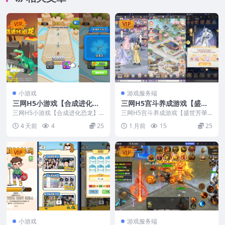
VIP
VIP
小游戏
游戏服务端
三网H5小游戏【合成进化恐
三网H5宫斗养成游戏【盛世
龙】最新整理Linux手工服务
芳華H5多区跨服代金券内购
三网H5小游戏【合成进化恐龙】
三网H5宫斗养成游戏【盛世芳華H
端+安卓
最新整理Linux手工服务端+安卓
版】最新整理CentOS手工服
5多区跨服代金券内购版】最新整
4 天前
4
25
1 月前
15
25
理CentOS手工...
务端+全套前后端源码+CDK
授权后台+安卓+视频教程
VIP
VIP
小游戏
游戏服务端