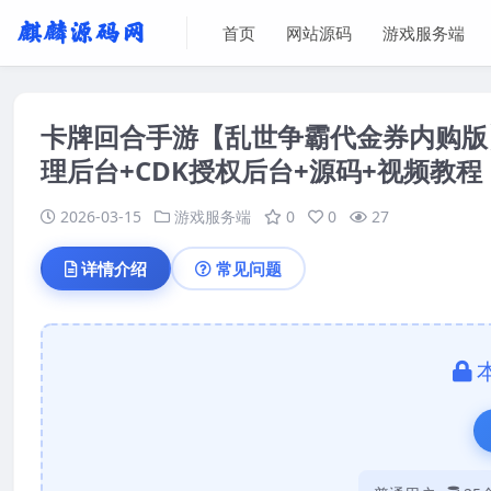
首页
网站源码
游戏服务端
卡牌回合手游【乱世争霸代金券内购版】
理后台+CDK授权后台+源码+视频教程
2026-03-15
游戏服务端
0
0
27
详情介绍
常见问题