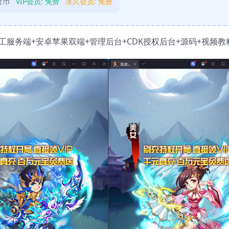
金币
VIP会员:
免费
永久会员:
免费
工服务端+安卓苹果双端+管理后台+CDK授权后台+源码+视频教