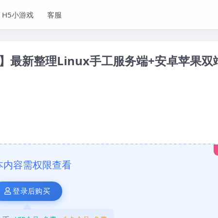
H5小游戏
客服
最新整理Linux手工服务端+安卓苹果双
本内容需权限查看
登录后购买