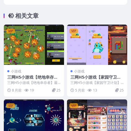
entOS工服务端+安卓+GM授权后台+视频教
程
相关文章
VIP
VIP
小游戏
小游戏
三网H5小游戏【绝地幸存
三网H5小游戏【家园守卫计
者】最新整理CentOS手工服
划】最新整理Linux手工服务
三网H5小游戏【绝地幸存者】最
三网H5小游戏【家园守卫计划】
务端+源码+安卓
新整理CentOS手工服务端+源码
端+安卓
最新整理Linux手工服务端+安卓
8 月前
19
25
5 月前
13
25
+安卓
VIP
VIP