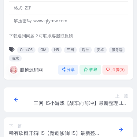
格式:
ZIP
解压密码:
www.qlymw.com
下载遇到问题？可联系客服或反馈
CentOS
GM
H5
三网
后台
安卓
服务端
游戏
麒麟源码网
分享
收藏
点赞(
0
)
上一篇
三网H5小游戏【战车向前冲】最新整理Linu
x手工服务端+安卓
下一篇
稀有砍树开箱H5【魔道修仙H5】最新整理C