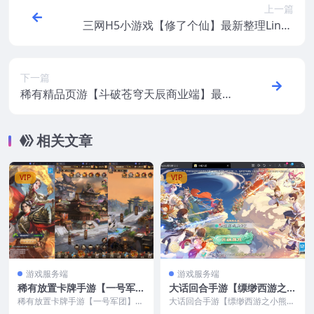
上一篇
三网H5小游戏【修了个仙】最新整理Linux
手工服务端+安卓
下一篇
稀有精品页游【斗破苍穹天辰商业端】最新
整理CentOS手工服务端+管理后台+视频教
程
相关文章
VIP
VIP
游戏服务端
游戏服务端
稀有放置卡牌手游【一号军
大话回合手游【缥缈西游之小
团】最新整理CentOS手工服
熊定制完整多区修复版】最新
稀有放置卡牌手游【一号军团】最
大话回合手游【缥缈西游之小熊定
务端+安卓苹果双端+GM后台
新整理CentOS手工服务端+安卓苹
整理CentOS手工服务端+安
制完整多区修复版】最新整理Cent