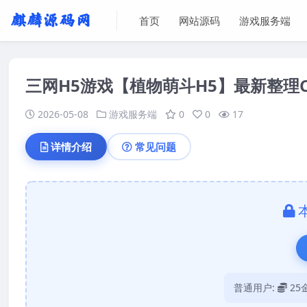
首页
网站源码
游戏服务端
三网H5游戏【植物萌斗H5】最新整理C
2026-05-08
游戏服务端
0
0
17
详情介绍
常见问题
普通用户:
25