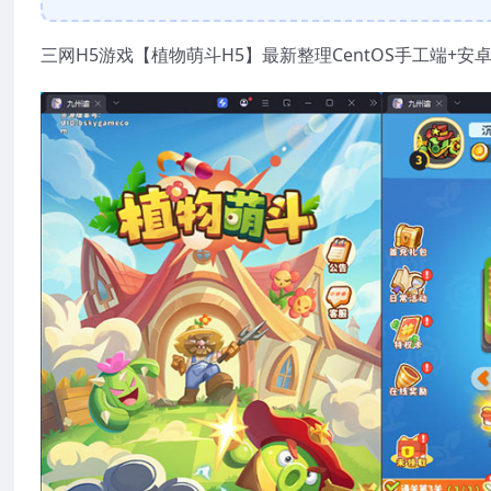
三网H5游戏【植物萌斗H5】最新整理CentOS手工端+安