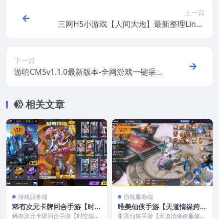
上一篇
三网H5小游戏【人间大炮】最新整理Linux
手工服务端+安卓
下一篇
游嘻CMSv1.1.0最新版本-全网游戏一键采集
伪原创
相关文章
VIP
VIP
游戏服务端
游戏服务端
稀有次元卡牌回合手游【时空
唯美仙侠手游【天道情缘跨服
战场内购GM版】最新整理Ce
修复版】最新整理CentOS手
稀有次元卡牌回合手游【时空战场
唯美仙侠手游【天道情缘跨服修复