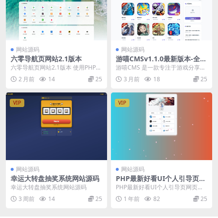
网站源码
网站源码
六零导航页网站2.1版本
游嘻CMSv1.1.0最新版本-全网
游戏一键采集伪原创
六零导航页网站2.1版本 使用PHP+
游嘻CMS 是一款专注于游戏分享和
MySql，增加后台管理 多模板选
游戏资源下载的内容管理系统，基
2 月前
14
25
3 月前
18
25
择，支持...
于 PHP + ...
VIP
VIP
网站源码
网站源码
幸运大转盘抽奖系统网站源码
PHP最新好看UI个人引导页网
页源码+视频教程
幸运大转盘抽奖系统网站源码
PHP最新好看UI个人引导页网页源
码+视频教程 个人引导页网页源码
3 周前
14
25
1 年前
82
25
采用PHP、...