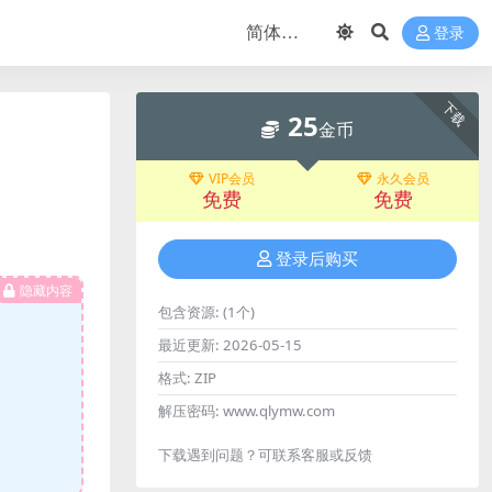
登录
下载
25
金币
VIP会员
永久会员
免费
免费
登录后购买
隐藏内容
包含资源:
(1个)
最近更新:
2026-05-15
格式:
ZIP
解压密码:
www.qlymw.com
下载遇到问题？可联系客服或反馈