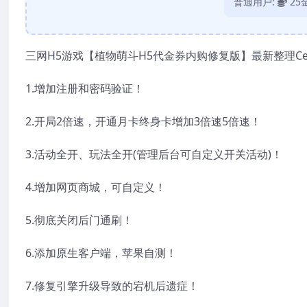
普通用户:
25
三网H5游戏【植物萌斗H5代金券内购修复版】最新整理Ce
1.增加注册和密码验证！
2.开局2倍速，开通月卡终身卡增加3倍速5倍速！
3.活动全开、玩法全开(管理后台可自定义开关活动)！
4.增加网页商城，可自定义！
5.彻底关闭后门通刷！
6.添加原生客户端，苹果自测！
7.修复引擎升级导致的宕机后遗症！