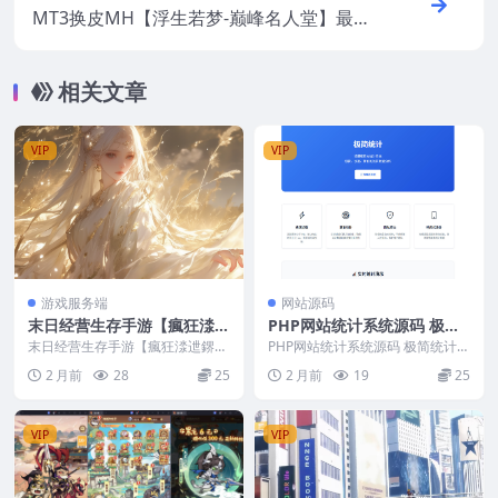
MT3换皮MH【浮生若梦-巅峰名人堂】最新
整理CentOS手工服务端+安卓苹果双端+GM
后台+源码+视频教程
相关文章
VIP
VIP
游戏服务端
网站源码
末日经营生存手游【瘋狂渁迣
PHP网站统计系统源码 极简
鎅代金券内购S5赛季版】最
统计 支持本地部署
末日经营生存手游【瘋狂渁迣鎅代
PHP网站统计系统源码 极简统计
新整理CentOS手工服务端
金券内购S5赛季版】最新整理Cen
支持本地部署 核心特点 极简部
2 月前
28
25
2 月前
19
25
tOS手工服务端...
署：单文件统计，...
+加解密工具+新管理后台+C
DK授权后台+H5安卓苹果+视
频教程
VIP
VIP