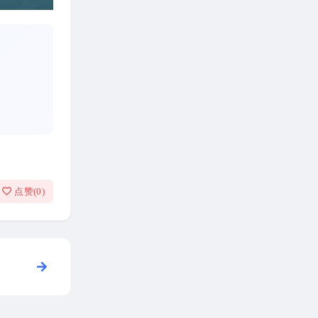
点赞(
0
)