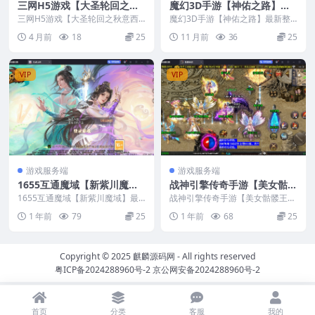
三网H5游戏【大圣轮回之秋
魔幻3D手游【神佑之路】最
意西游H5平台币内购版】最
新整理CentOS手工服务端
三网H5游戏【大圣轮回之秋意西
魔幻3D手游【神佑之路】最新整
新整理CentOS手工服务端+G
游H5平台币内购版】最新整理Cen
+安卓苹果双端+新版GM授权
理CentOS手工服务端+安卓苹果双
4 月前
18
25
11 月前
36
25
tOS手工服务端...
端+新版GM授...
M加币后台+GM授权后台+安
后台+视频教程
卓+视频教程
VIP
VIP
游戏服务端
游戏服务端
1655互通魔域【新紫川魔
战神引擎传奇手游【美女骷髅
域】最新整理Win系半手工服
王单职业十大陆-白猪3】最新
1655互通魔域【新紫川魔域】最
战神引擎传奇手游【美女骷髅王单
务端+本地验证+本地注册+全
新整理Win系半手工服务端+本地
整理Win手工服务端+安卓苹
职业十大陆-白猪3】最新整理Win
1 年前
79
25
1 年前
68
25
验证+本地注册+...
手工服务端+安卓...
套工具+安卓+视频教程
果双端+GM后台+视频教程
Copyright © 2025
麒麟源码网
- All rights reserved
粤ICP备2024288960号-2
京公网安备2024288960号-2
首页
分类
客服
我的