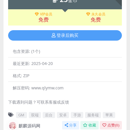
金币
VIP会员
永久会员
免费
免费
登录后购买
包含资源:
(1个)
最近更新:
2025-04-20
格式:
ZIP
解压密码:
www.qlymw.com
下载遇到问题？可联系客服或反馈
GM
双端
后台
安卓
手游
服务端
苹果
麒麟源码网
分享
收藏
点赞(
0
)