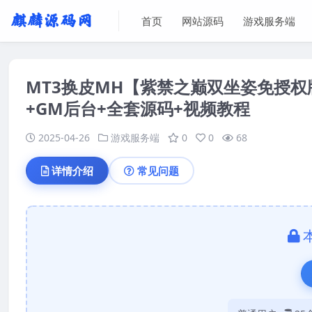
首页
网站源码
游戏服务端
MT3换皮MH【紫禁之巅双坐姿免授权
+GM后台+全套源码+视频教程
2025-04-26
游戏服务端
0
0
68
详情介绍
常见问题