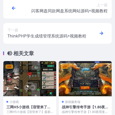
上一篇
闪客网盘同款网盘系统网站源码+视频教程
下一篇
ThinkPHP学生成绩管理系统源码+视频教程
相关文章
VIP
VIP
小游戏
游戏服务端
三网H5小游戏【宿管来了】
战神引擎传奇手游【1.80夜雨
最新整理Linux手工服务端
复古v2金蛇传奇[白猪7免受
三网H5小游戏【宿管来了】最新
战神引擎传奇手游【1.80夜雨复古