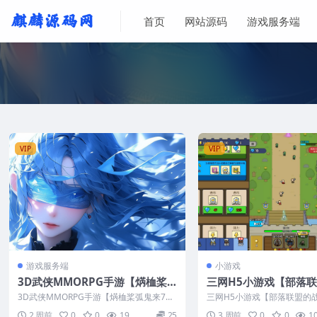
首页
网站源码
游戏服务端
VIP
VIP
游戏服务端
小游戏
3D武侠MMORPG手游【焫桖桨
三网H5小游戏【部落
弧鬼来7职业精修代金券内购版】
争】最新整理Linux
3D武侠MMORPG手游【焫桖桨弧鬼来7职
三网H5小游戏【部落联盟的
最新整CentOS手工服务端+安卓
+安卓
业精修代金券内购版】最新整CentOS...
理Linux手工服务端+安卓
2 周前
0
0
19
25
3 周前
0
0
1