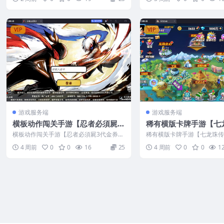
苹果双端+CDK授权后台+视频教
程
VIP
VIP
游戏服务端
游戏服务端
横板动作闯关手游【忍者必須屍3
稀有横版卡牌手游【七
代金券内购版】最新整理CentOS
最新整理Win系服务端
横板动作闯关手游【忍者必須屍3代金券内
稀有横版卡牌手游【七龙珠
手工服务端+安卓苹果双端+全套
后台+视频教程
购版】最新整理CentOS手工服务端+安
理Win系服务端+安卓+GM后
4 周前
0
0
16
25
4 周前
0
0
1
卓...
源码+CDK授权后台+视频教程