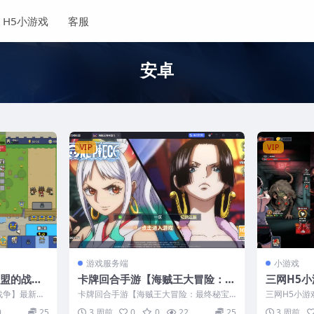
H5小游戏
客服
安卓
VIP
VIP
游戏服务端
小游戏
联盟的战
卡牌回合手游【海贼王大冒险：最
三网H5
手工服务端
终秘宝多区跨服代金券版】最新整
最新整理L
战争】最新整
卡牌回合手游【海贼王大冒险：最终秘宝
三网H5小
理Ubuntu手工服务端+管理后台
多区跨服代金券版】最新整理Ubuntu手工
Linux手工
0
25
3 周前
0
0
22
25
3 周前