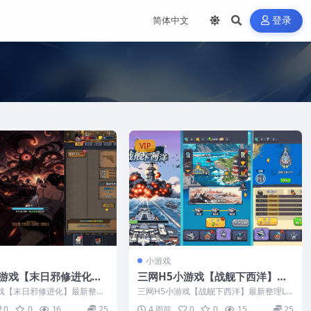
登录
VIP
小游戏
小游戏【末日邪修进化】
三网H5小游戏【战舰下西洋】最
inux手工服务端+安卓
新整理Linux手工服务端+安卓
游戏【末日邪修进化】最新整理
三网H5小游戏【战舰下西洋】最新整理Lin
服务端+安卓
ux手工服务端+安卓
0
0
16
25
4 周前
0
0
15
25