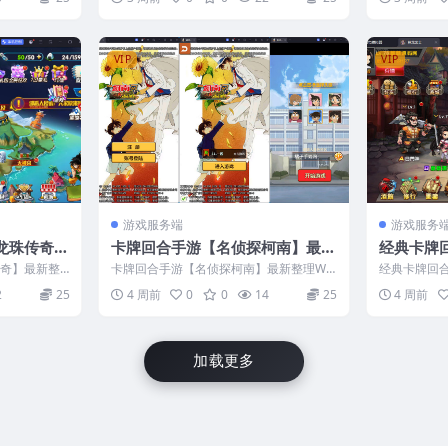
服...
+CDK授权后台+安卓+视频教程
VIP
VIP
游戏服务端
游戏服务
龙珠传奇】
卡牌回合手游【名侦探柯南】最新
经典卡牌
+安卓+GM
整理Win系服务端+安卓苹果双端
龙武士】
传奇】最新整
卡牌回合手游【名侦探柯南】最新整理Win
经典卡牌回
+物品id+运营后台+视频教程
+安卓苹果
台+视频教程
系服务端+安卓苹果双端+物品id+运营后...
士】最新整理
2
25
4 周前
0
0
14
25
4 周前
+邮件...
程
加载更多