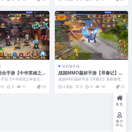
VIP
端
游戏服务端
回合手游【中华英雄之神
战国MMO题材手游【寻秦记】最
最新整理Win系服务端
新整理CentOS手工服务端+安卓
合手游【中华英雄之神龙武
战国MMO题材手游【寻秦记】最新整理C
双端+邮件后台+视频教
苹果双端+GM授权后台+视频教程
Win系服务端+安卓苹果双端
entOS手工服务端+安卓苹果双端+GM授...
0
0
11
25
4 周前
0
0
18
25
首页
用户
中心