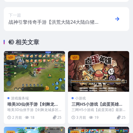
新整理CentOS手工服务端+网页注册+加解
密工具+管理后台+CDK授权后台+安卓+视频
教程
下一篇
战神引擎传奇手游【洪荒大陆24大陆白猪
3】最新整理WIN系特色服务端+安卓苹果双
端+GM授权物品后台+视频教程
相关文章
VIP
VIP
游戏服务端
小游戏
唯美3D仙侠手游【剑舞龙城
三网H5小游戏【卤蛋英雄】
多区跨服版】最新整理Cent
最新整理Linux手工服务端
唯美3D仙侠手游【剑舞龙城多区
三网H5小游戏【卤蛋英雄】最新
OS手工服务端+多区跨服+本
跨服版】最新整理CentOS手工服
+源码
整理Linux手工服务端+源码
2 月前
18
25
3 月前
19
25
务端+多区跨服+...
地注册+本地验证+安卓苹果+
GM授权后台+视频教程