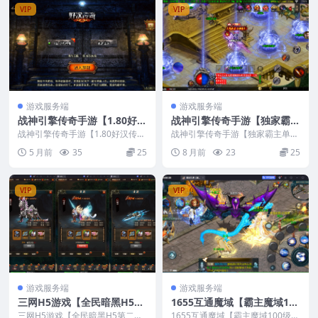
VIP
VIP
游戏服务端
游戏服务端
战神引擎传奇手游【1.80好汉
战神引擎传奇手游【独家霸主
传奇[白猪3]】最新整理Win
单职业40大陆-白猪3.1】最新
战神引擎传奇手游【1.80好汉传奇
战神引擎传奇手游【独家霸主单职
系特色端+安卓苹果双端+GM
[白猪3]】最新整理Win系特色端
整理Win系特色服务端+安卓
业40大陆-白猪3.1】最新整理Win
5 月前
35
25
8 月前
23
25
+安卓苹果双...
系特色服务端...
授权后台+视频教程
苹果双端+GM授权物品后台
+视频教程
VIP
VIP
游戏服务端
游戏服务端
三网H5游戏【全民暗黑H5第
1655互通魔域【霸主魔域100
二季】最新整理Win手工服务
级神火马年兽版】最新整理W
三网H5游戏【全民暗黑H5第二
1655互通魔域【霸主魔域100级神