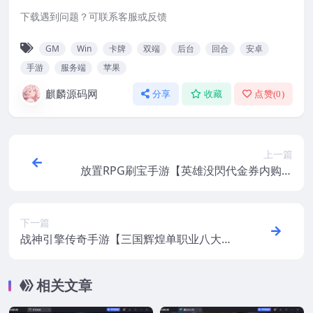
下载遇到问题？可联系客服或反馈
GM
Win
卡牌
双端
后台
回合
安卓
手游
服务端
苹果
麒麟源码网
分享
收藏
点赞(
0
)
上一篇
放置RPG刷宝手游【英雄没閃代金券内购修
复版】最新整理CentOS手工服务端+本地注
册+加解密工具+管理后台+CDK授权后台+视
频教程
下一篇
战神引擎传奇手游【三国辉煌单职业八大
陆】最新整理Win系服务端+安卓苹果双端+
GM授权后台+视频教程
相关文章