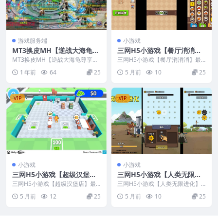
游戏服务端
小游戏
MT3换皮MH【逆战大海龟尊
三网H5小游戏【餐厅消消
享挂机修复版】最新整理Cen
消】最新整理Linux手工服务
MT3换皮MH【逆战大海龟尊享挂
三网H5小游戏【餐厅消消消】最
tOS手工服务端+安卓苹果双
机修复版】最新整理CentOS手工
端+安卓
新整理Linux手工服务端+安卓
1 年前
64
25
5 月前
10
25
服务端+安卓苹...
端+GM后台+源码+视频教程
VIP
VIP
小游戏
小游戏
三网H5小游戏【超级汉堡
三网H5小游戏【人类无限进
店】最新整理Linux手工服务
化】最新整理Linux手工服务
三网H5小游戏【超级汉堡店】最
三网H5小游戏【人类无限进化】
端+安卓
新整理Linux手工服务端+安卓
端+安卓
最新整理Linux手工服务端+安卓
5 月前
12
25
5 月前
10
25