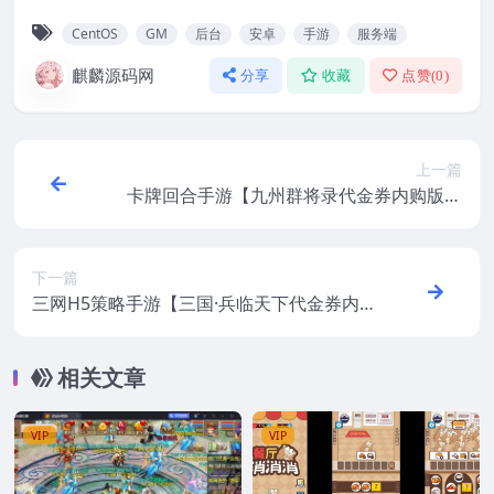
CentOS
GM
后台
安卓
手游
服务端
麒麟源码网
分享
收藏
点赞(
0
)
上一篇
卡牌回合手游【九州群将录代金券内购版】
最新整理CentOS手工服务端+GM授权后台
+安卓+视频教程
下一篇
三网H5策略手游【三国·兵临天下代金券内
购版】最新整理CentOS手工服务端+管理后
台+安卓+视频教程+源码
相关文章
VIP
VIP