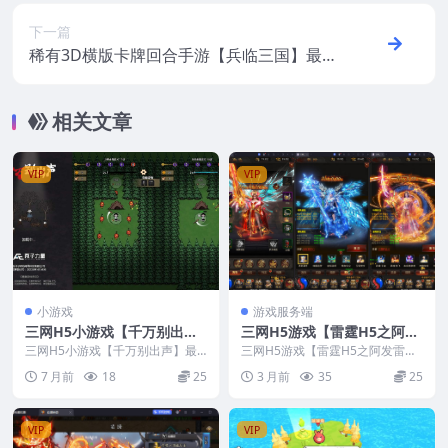
教程
下一篇
稀有3D横版卡牌回合手游【兵临三国】最新
整理Ubuntu手工服务端+GM授权后台+安
卓+视频教程
相关文章
VIP
VIP
小游戏
游戏服务端
三网H5小游戏【千万别出
三网H5游戏【雷霆H5之阿发
声】最新整理Linux手工服务
雷霆无限等级多区跨服超变
三网H5小游戏【千万别出声】最
三网H5游戏【雷霆H5之阿发雷霆
端+安卓
新整理Linux手工服务端+安卓
版】最新整理CentOS手工服
无限等级多区跨服超变版】最新整
7 月前
18
25
3 月前
35
25
理CentOS手工...
务端+管理后台+GM分级授权
后台+安卓+视频教程
VIP
VIP