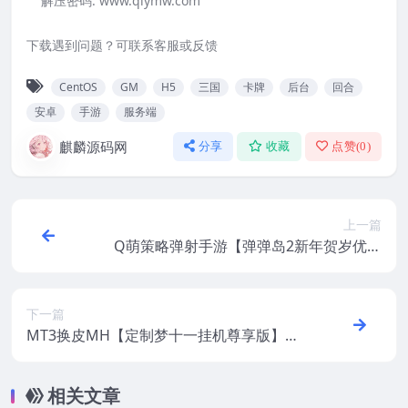
解压密码:
www.qlymw.com
下载遇到问题？可联系客服或反馈
CentOS
GM
H5
三国
卡牌
后台
回合
安卓
手游
服务端
麒麟源码网
分享
收藏
点赞(
0
)
上一篇
Q萌策略弹射手游【弹弹岛2新年贺岁优化
端】最新整理CentOS手工端+GM授权后台
+安卓苹果双端+视频教程
下一篇
MT3换皮MH【定制梦十一挂机尊享版】最
新整理CentOS手工服务端+安卓苹果双端+
GM后台+源码+视频教程
相关文章