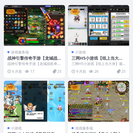
VIP
VIP
游戏服务端
小游戏
战神引擎传奇手游【龙城战歌
三网H5小游戏【纸上当大
单职业五大陆-白猪3】最新整
侠】最新整理CentOS手工服
战神引擎传奇手游【龙城战歌单职
三网H5小游戏【纸上当大侠】最
理Win系特色端+安卓苹果双
业五大陆-白猪3】最新整理Win系
务端+源码+安卓
新整理CentOS手工服务端+源码
6 月前
17
25
9 月前
26
25
特色端+安卓苹果...
+安卓
端+GM授权后台+视频教程
VIP
VIP
小游戏
游戏服务端