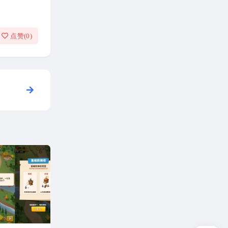
点赞(
0
)
理