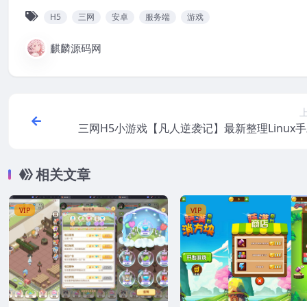
H5
三网
安卓
服务端
游戏
麒麟源码网
三网H5小游戏【凡人逆袭记】最新整理Linux
务端
相关文章
VIP
VIP