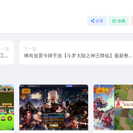
分享
收藏
上一篇
下一篇
手工服
稀有放置卡牌手游【斗罗大陆之神王降临】最新整
+安卓
CentOS手工服务端+安卓+GM后台+视频教程
VIP
VIP