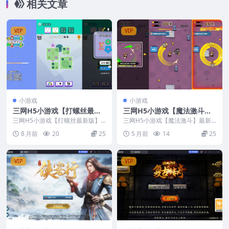
相关文章
VIP
VIP
小游戏
小游戏
三网H5小游戏【打螺丝最新
三网H5小游戏【魔法激斗】
版】最新整理CentOS手工服
最新整理Linux手工服务端
三网H5小游戏【打螺丝最新版】
三网H5小游戏【魔法激斗】最新
务端+安卓+源码
最新整理CentOS手工服务端+安卓
+安卓
整理Linux手工服务端+安卓
8 月前
20
25
5 月前
14
25
+源码
VIP
VIP