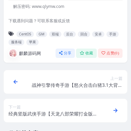
解压密码:
www.qlymw.com
下载遇到问题？可联系客服或反馈
CentOS
GM
双端
后台
回合
安卓
手游
服务端
苹果
麒麟源码网
分享
收藏
点赞(
0
)
上一篇
战神引擎传奇手游【怒火合击白猪3.1大背包
版】最新整理Win手工服务端+安卓苹果双端
+GM后台+视频教程
下一篇
经典竖版武侠手游【天龙八部荣耀打金版】
最新整理CentOS手工服务+安卓+运营后台
+加解密工具+GM后台+视频教程