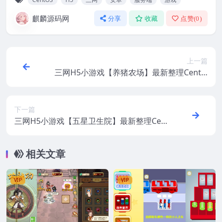
麒麟源码网
分享
收藏
点赞(
0
)
上一篇
三网H5小游戏【养猪农场】最新整理CentO
S手工服务端+安卓+源码
下一篇
三网H5小游戏【五星卫生院】最新整理Cen
tOS手工服务端+安卓+源码
相关文章
VIP
VIP