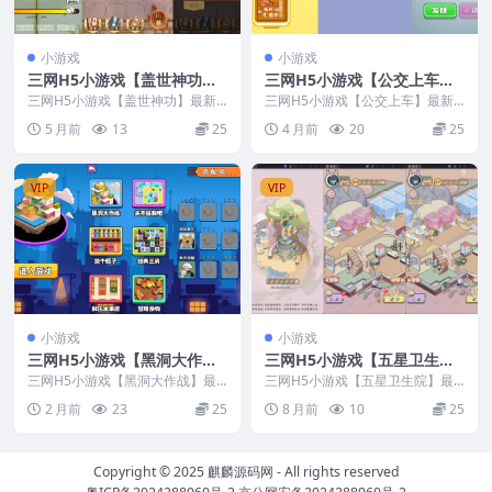
小游戏
小游戏
三网H5小游戏【盖世神功】
三网H5小游戏【公交上车】
最新整理Linux手工服务端
最新整理Linux手工服务端
三网H5小游戏【盖世神功】最新
三网H5小游戏【公交上车】最新
+安卓
整理Linux手工服务端+安卓
+安卓
整理Linux手工服务端+安卓
5 月前
13
25
4 月前
20
25
VIP
VIP
小游戏
小游戏
三网H5小游戏【黑洞大作
三网H5小游戏【五星卫生
战】最新整理Linux手工服务
院】最新整理CentOS手工服
三网H5小游戏【黑洞大作战】最
三网H5小游戏【五星卫生院】最
端+安卓
新整理Linux手工服务端+安卓
务端+安卓+源码
新整理CentOS手工服务端+安卓
2 月前
23
25
8 月前
10
25
+源码
Copyright © 2025
麒麟源码网
- All rights reserved