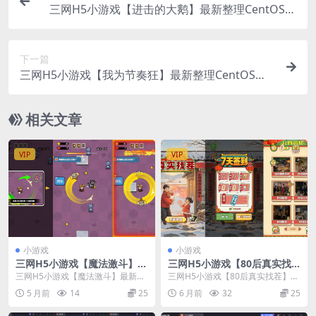
三网H5小游戏【进击的大鹅】最新整理CentOS手
工服务端+安卓
下一篇
三网H5小游戏【我为节奏狂】最新整理CentOS手
工服务端+安卓
相关文章
VIP
VIP
小游戏
小游戏
三网H5小游戏【魔法激斗】最
三网H5小游戏【80后真实找
新整理Linux手工服务端+安卓
茬】最新整理Linux手工服务
三网H5小游戏【魔法激斗】最新整
三网H5小游戏【80后真实找茬】最
端+安卓
理Linux手工服务端+安卓
新整理Linux手工服务端+安卓
5 月前
14
25
6 月前
32
25