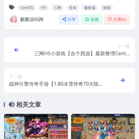
CentOS
H5
三网
安卓
服务端
游戏
麒麟源码网
分享
收藏
点赞(
0
)
上一篇
三网H5小游戏【合个西游】最新整理CentO
S手工服务端+安卓
下一篇
战神引擎传奇手游【1.80冰雪传奇70大陆超
变版-白猪3.1】最新整理Win系特色服务端
+安卓苹果双端+GM授权后台+视频教程
相关文章
VIP
VIP