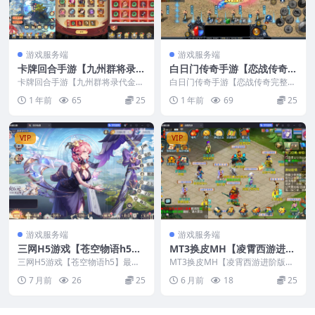
游戏服务端
游戏服务端
卡牌回合手游【九州群将录代
白日门传奇手游【恋战传奇完
金券内购版】最新整理Cent
整版】最新整理Win系服务端
卡牌回合手游【九州群将录代金券
白日门传奇手游【恋战传奇完整
OS手工服务端+GM授权后台
内购版】最新整理CentOS手工服
+前后端全套源码+管理后台
版】最新整理Win系服务端+前后
1 年前
65
25
1 年前
69
25
务端+GM授权后...
端全套源码+管理后台...
+安卓+视频教程
+安卓+视频教程
VIP
VIP
游戏服务端
游戏服务端
三网H5游戏【苍空物语h5】
MT3换皮MH【凌霄西游进阶
最新整理CentOS手工服务端
版】最新整理CentOS手工服
三网H5游戏【苍空物语h5】最新
MT3换皮MH【凌霄西游进阶版】
+安卓客户端+CDK授权后台
整理CentOS手工服务端+安卓客户
务端+安卓苹果双端+GM后台
最新整理CentOS手工服务端+安卓
7 月前
26
25
6 月前
18
25
端+CDK授...
苹果双端+G...
+视频教程
+源码+视频教程