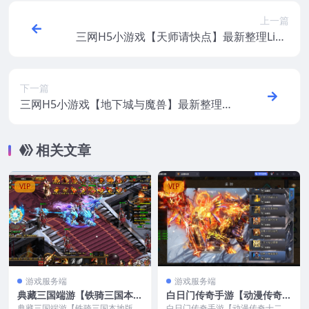
上一篇
三网H5小游戏【天师请快点】最新整理Linu
x手工服务端+安卓
下一篇
三网H5小游戏【地下城与魔兽】最新整理Li
nux手工服务端+安卓
相关文章
VIP
VIP
游戏服务端
游戏服务端
典藏三国端游【铁骑三国本地
白日门传奇手游【动漫传奇十
版】最新整理Win系服务端+
二大陆平台币内购版】最新整
典藏三国端游【铁骑三国本地版】
白日门传奇手游【动漫传奇十二大