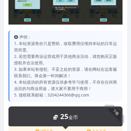
声明：
1. 本站资源售价只是赞助，收取费用仅维持本站的日常运
营所需。
2. 若您需要商业运营或用于其他商业活动，请您购买正版
授权并合法使用。
3. 如果本站有侵犯、不妥之处的资源，请在网站右边客服
联系我们。将会第一时间解决！
4. 本站提供的所有资源仅供参考学习使用，不存在任何商
业目的与商业用途，请大家不要用于商用！
5. 侵权联系邮箱：3204244366@qq.com
下载
25
金币