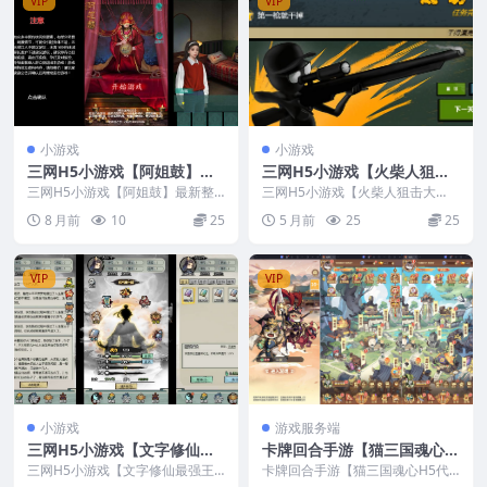
VIP
VIP
小游戏
小游戏
三网H5小游戏【阿姐鼓】最
三网H5小游戏【火柴人狙击
新整理Linux手工服务端+安
大师】最新整理Linux手工服
三网H5小游戏【阿姐鼓】最新整
三网H5小游戏【火柴人狙击大
卓
理Linux手工服务端+安卓
务端
师】最新整理Linux手工服务端
8 月前
10
25
5 月前
25
25
VIP
VIP
小游戏
游戏服务端
三网H5小游戏【文字修仙最
卡牌回合手游【猫三国魂心H
强王者】最新整理Linux手工
5代金券内购多区跨服修复
三网H5小游戏【文字修仙最强王
卡牌回合手游【猫三国魂心H5代