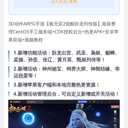
永久会员:
免费
3D动作ARPG手游【极无双2觉醒卧龙列传版】最新整
理CentOS手工服务端+CDK授权后台+热更APK+安卓苹
果双端+视频教程
1.新增功能活动：卧龙出世、武圣、枭姬、貂蝉、
孟德、孙坚、张辽、黄月英、甄姬列传等！
2.新增活动：神州秘宝、饲养大师、神契结缘、幸
运扭蛋等！
3.新增苹果客户端和本地完整热更资源！
4.新增活动管理后台，可自定义新增或开关活动！