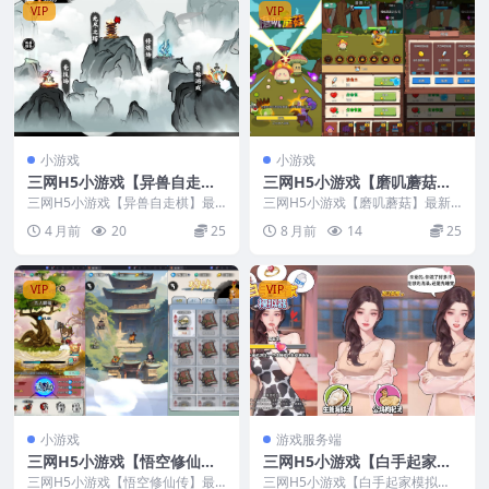
VIP
VIP
小游戏
小游戏
三网H5小游戏【异兽自走
三网H5小游戏【磨叽蘑菇】
棋】最新整理Linux手工服务
最新整理CentOS手工服务端
三网H5小游戏【异兽自走棋】最
三网H5小游戏【磨叽蘑菇】最新
端
新整理Linux手工服务端
+安卓+源码
整理CentOS手工服务端+安卓+源
4 月前
20
25
8 月前
14
25
码
VIP
VIP
小游戏
游戏服务端
三网H5小游戏【悟空修仙
三网H5小游戏【白手起家模
传】最新整理CentOS手工服
拟器】Linux手工服务端+安
三网H5小游戏【悟空修仙传】最
三网H5小游戏【白手起家模拟