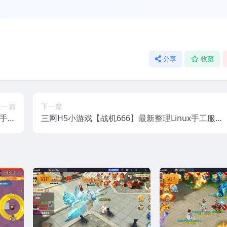
分享
收藏
上一篇
下一篇
x手工
三网H5小游戏【战机666】最新整理Linux手工服务
+安卓
端+安卓
VIP
VIP